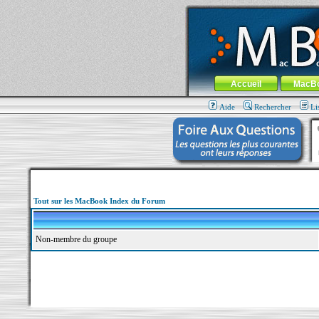
MacBook-fr.com : 100% Apple... 100% nom
Aller au contenu
-
Aller au menu 
Menu général
Accueil
MacB
Aide
Rechercher
Li
Tout sur les MacBook Index du Forum
Non-membre du groupe