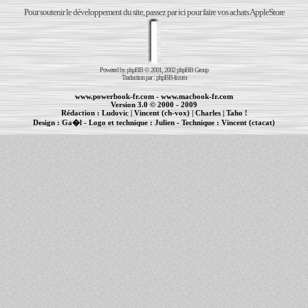
Pour soutenir le développement du site, passez par ici pour faire vos achats AppleStore
Powered by
phpBB
© 2001, 2002 phpBB Group
Traduction par :
phpBB-fr.com
www.powerbook-fr.com
-
www.macbook-fr.com
Version 3.0 © 2000 - 2009
Rédaction :
Ludovic
|
Vincent (ch-vox)
|
Charles
|
Taho !
Design :
Ga�l
- Logo et technique :
Julien
- Technique :
Vincent (ctacat)
Informations :
PowerBook
-
MacBook Pro
-
iBook
|
Maintenance Apple et Macintosh à Toulouse
|
cr�ation de sites Internet