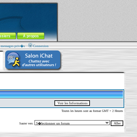
ssiers
À propos
s messages priv�s
Connexion
Toutes les heures sont au format GMT + 2 Heures
Sauter vers: