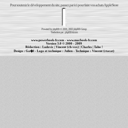
Pour soutenir le développement du site, passez par ici pour faire vos achats AppleStore
Powered by
phpBB
© 2001, 2002 phpBB Group
Traduction par :
phpBB-fr.com
www.powerbook-fr.com
-
www.macbook-fr.com
Version 3.0 © 2000 - 2009
Rédaction :
Ludovic
|
Vincent (ch-vox)
|
Charles
|
Taho !
Design :
Ga�l
- Logo et technique :
Julien
- Technique :
Vincent (ctacat)
Informations :
PowerBook
-
MacBook Pro
-
iBook
|
Maintenance Apple et Macintosh à Toulouse
|
cr�ation de sites Internet