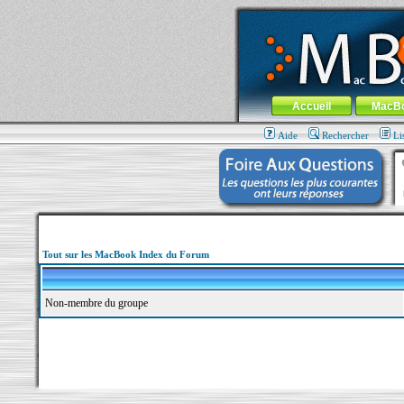
MacBook-fr.com : 100% Apple... 100% nom
Aller au contenu
-
Aller au menu 
Menu général
Accueil
MacB
Aide
Rechercher
Li
Tout sur les MacBook Index du Forum
Non-membre du groupe