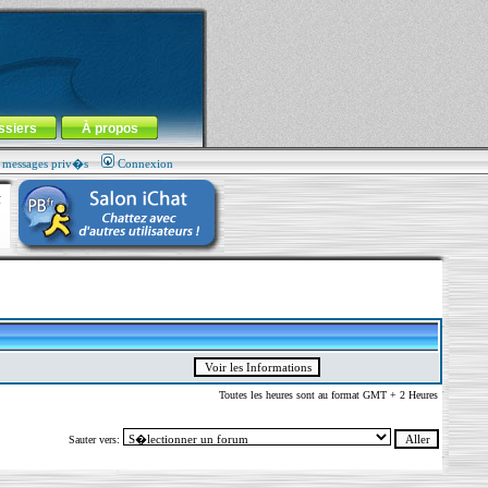
ssiers
À propos
s messages priv�s
Connexion
Toutes les heures sont au format GMT + 2 Heures
Sauter vers: