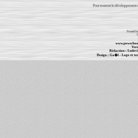
Pour soutenir le développement du
Powered b
T
www.powerboo
Vers
Rédaction :
Ludovi
Design :
Ga�l
- Logo et te
Informations :
PowerBook
-
MacBook Pro
-
i