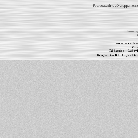
Pour soutenir le développement du
Powered b
T
www.powerboo
Vers
Rédaction :
Ludovi
Design :
Ga�l
- Logo et te
Informations :
PowerBook
-
MacBook Pro
-
i