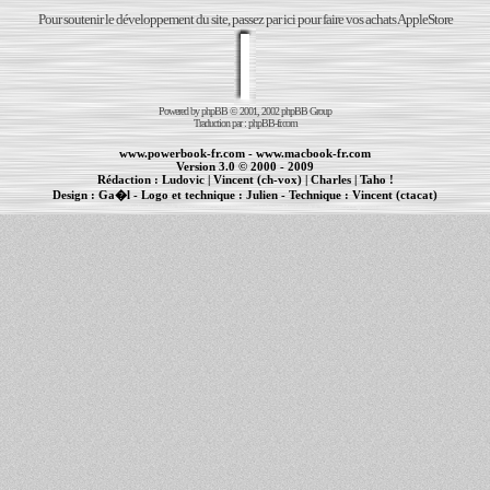
Pour soutenir le développement du site, passez par ici pour faire vos achats AppleStore
Powered by
phpBB
© 2001, 2002 phpBB Group
Traduction par :
phpBB-fr.com
www.powerbook-fr.com
-
www.macbook-fr.com
Version 3.0 © 2000 - 2009
Rédaction :
Ludovic
|
Vincent (ch-vox)
|
Charles
|
Taho !
Design :
Ga�l
- Logo et technique :
Julien
- Technique :
Vincent (ctacat)
Informations :
PowerBook
-
MacBook Pro
-
iBook
|
Maintenance Apple et Macintosh à Toulouse
|
cr�ation de sites Internet