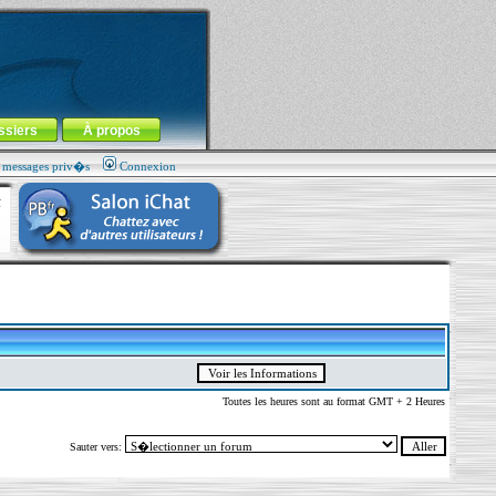
ssiers
À propos
s messages priv�s
Connexion
Toutes les heures sont au format GMT + 2 Heures
Sauter vers: