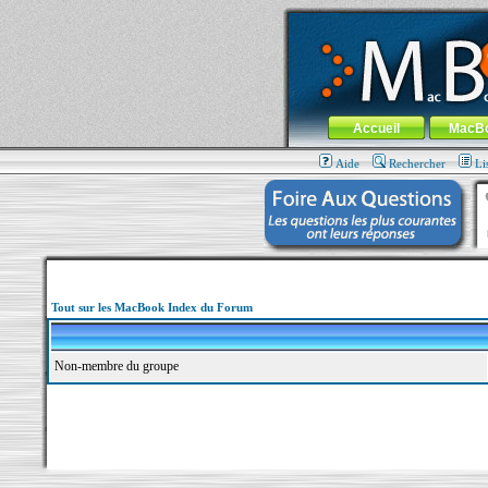
MacBook-fr.com : 100% Apple... 100% nom
Aller au contenu
-
Aller au menu 
Menu général
Accueil
MacB
Aide
Rechercher
Li
Tout sur les MacBook Index du Forum
Non-membre du groupe