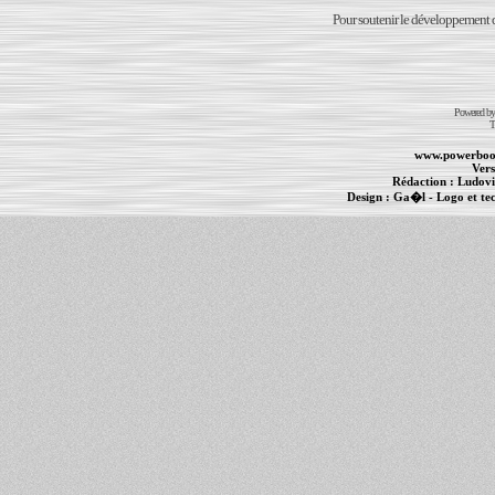
Pour soutenir le développement du
Powered b
T
www.powerboo
Vers
Rédaction :
Ludovi
Design :
Ga�l
- Logo et te
Informations :
PowerBook
-
MacBook Pro
-
i