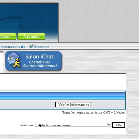
ssiers
À propos
s messages priv�s
Connexion
Toutes les heures sont au format GMT + 2 Heures
Sauter vers: