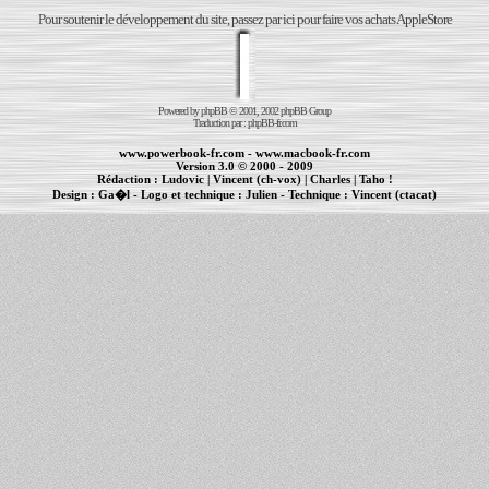
Pour soutenir le développement du site, passez par ici pour faire vos achats AppleStore
Powered by
phpBB
© 2001, 2002 phpBB Group
Traduction par :
phpBB-fr.com
www.powerbook-fr.com
-
www.macbook-fr.com
Version 3.0 © 2000 - 2009
Rédaction :
Ludovic
|
Vincent (ch-vox)
|
Charles
|
Taho !
Design :
Ga�l
- Logo et technique :
Julien
- Technique :
Vincent (ctacat)
Informations :
PowerBook
-
MacBook Pro
-
iBook
|
Maintenance Apple et Macintosh à Toulouse
|
cr�ation de sites Internet