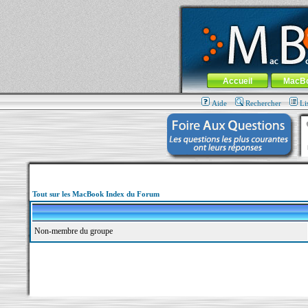
MacBook-fr.com : 100% Apple... 100% nom
Aller au contenu
-
Aller au menu 
Menu général
Accueil
MacB
Aide
Rechercher
Li
Tout sur les MacBook Index du Forum
Non-membre du groupe