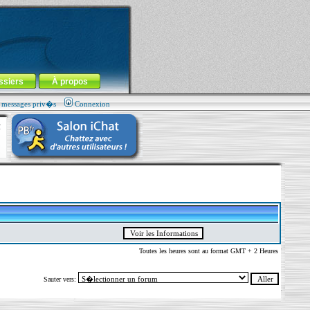
ssiers
À propos
s messages priv�s
Connexion
Toutes les heures sont au format GMT + 2 Heures
Sauter vers: