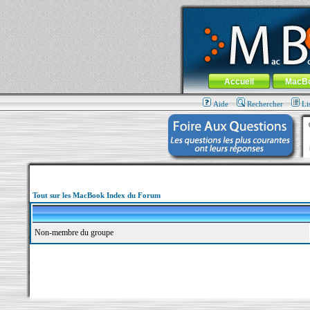
MacBook-fr.com : 100% Apple... 100% nom
Aller au contenu
-
Aller au menu 
Menu général
Accueil
MacB
Aide
Rechercher
Li
Tout sur les MacBook Index du Forum
Non-membre du groupe