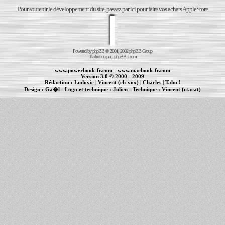
Pour soutenir le développement du site, passez par ici pour faire vos achats AppleStore
Powered by
phpBB
© 2001, 2002 phpBB Group
Traduction par :
phpBB-fr.com
www.powerbook-fr.com
-
www.macbook-fr.com
Version 3.0 © 2000 - 2009
Rédaction :
Ludovic
|
Vincent (ch-vox)
|
Charles
|
Taho !
Design :
Ga�l
- Logo et technique :
Julien
- Technique :
Vincent (ctacat)
Informations :
PowerBook
-
MacBook Pro
-
iBook
|
Maintenance Apple et Macintosh à Toulouse
|
cr�ation de sites Internet