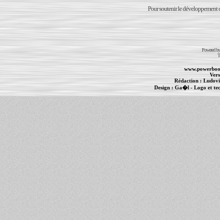
Pour soutenir le développement du
Powered b
T
www.powerboo
Vers
Rédaction :
Ludovi
Design :
Ga�l
- Logo et te
Informations :
PowerBook
-
MacBook Pro
-
i