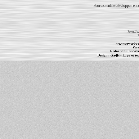
Pour soutenir le développement du
Powered b
T
www.powerboo
Vers
Rédaction :
Ludovi
Design :
Ga�l
- Logo et te
Informations :
PowerBook
-
MacBook Pro
-
i