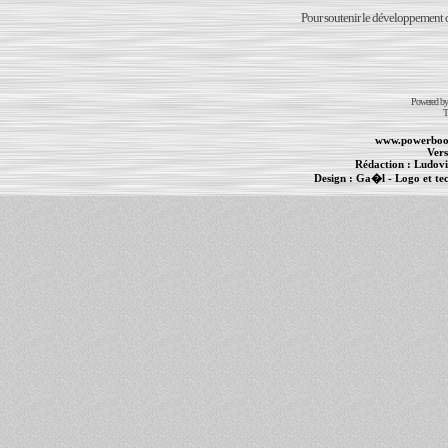
Pour soutenir le développement du
Powered b
T
www.powerboo
Vers
Rédaction :
Ludovi
Design :
Ga�l
- Logo et te
Informations :
PowerBook
-
MacBook Pro
-
i