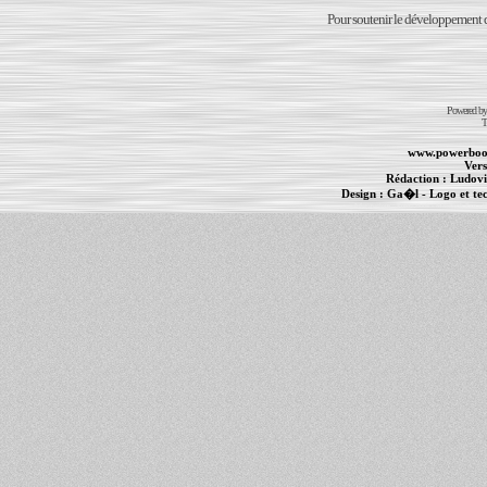
Pour soutenir le développement du
Powered b
T
www.powerboo
Vers
Rédaction :
Ludovi
Design :
Ga�l
- Logo et te
Informations :
PowerBook
-
MacBook Pro
-
i