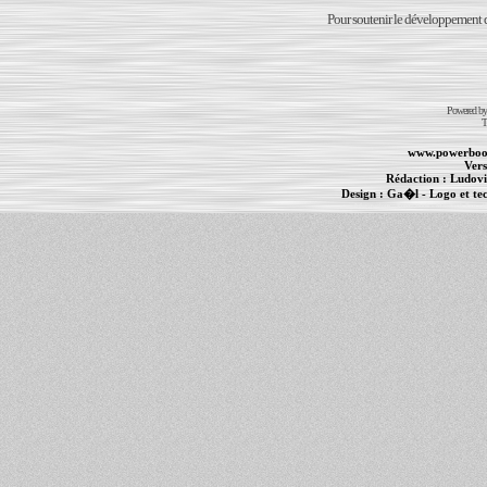
Pour soutenir le développement du
Powered b
T
www.powerboo
Vers
Rédaction :
Ludovi
Design :
Ga�l
- Logo et te
Informations :
PowerBook
-
MacBook Pro
-
i