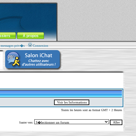
ssiers
À propos
s messages priv�s
Connexion
Toutes les heures sont au format GMT + 2 Heures
Sauter vers: