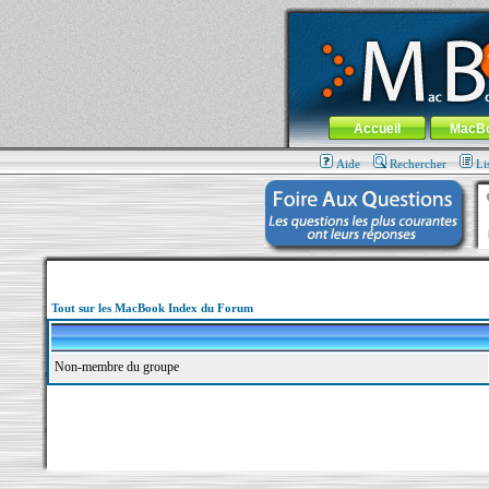
MacBook-fr.com : 100% Apple... 100% nom
Aller au contenu
-
Aller au menu 
Menu général
Accueil
MacB
Aide
Rechercher
Li
Tout sur les MacBook Index du Forum
Non-membre du groupe