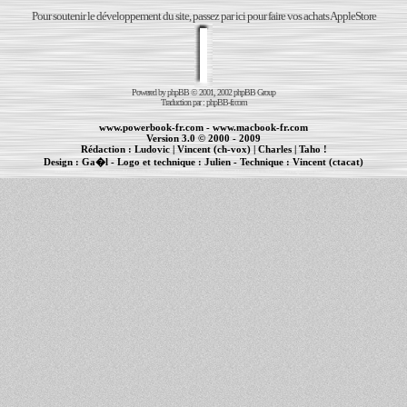
Pour soutenir le développement du site, passez par ici pour faire vos achats AppleStore
Powered by
phpBB
© 2001, 2002 phpBB Group
Traduction par :
phpBB-fr.com
www.powerbook-fr.com
-
www.macbook-fr.com
Version 3.0 © 2000 - 2009
Rédaction :
Ludovic
|
Vincent (ch-vox)
|
Charles
|
Taho !
Design :
Ga�l
- Logo et technique :
Julien
- Technique :
Vincent (ctacat)
Informations :
PowerBook
-
MacBook Pro
-
iBook
|
Maintenance Apple et Macintosh à Toulouse
|
cr�ation de sites Internet