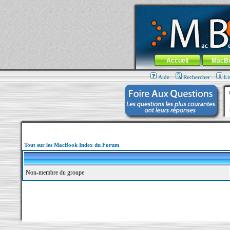
MacBook-fr.com : 100% Apple... 100% nom
Aller au contenu
-
Aller au menu 
Menu général
Accueil
MacB
Aide
Rechercher
Li
Tout sur les MacBook Index du Forum
Non-membre du groupe