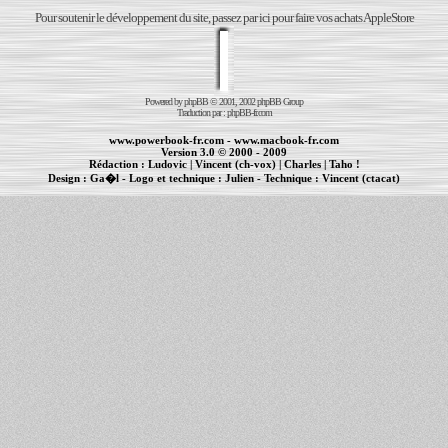
Pour soutenir le développement du site, passez par ici pour faire vos achats AppleStore
Powered by
phpBB
© 2001, 2002 phpBB Group
Traduction par :
phpBB-fr.com
www.powerbook-fr.com
-
www.macbook-fr.com
Version 3.0 © 2000 - 2009
Rédaction :
Ludovic
|
Vincent (ch-vox)
|
Charles
|
Taho !
Design :
Ga�l
- Logo et technique :
Julien
- Technique :
Vincent (ctacat)
Informations :
PowerBook
-
MacBook Pro
-
iBook
|
Maintenance Apple et Macintosh à Toulouse
|
cr�ation de sites Internet