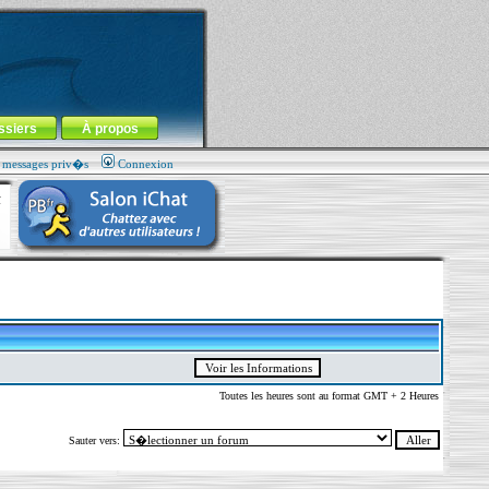
ssiers
À propos
s messages priv�s
Connexion
Toutes les heures sont au format GMT + 2 Heures
Sauter vers: