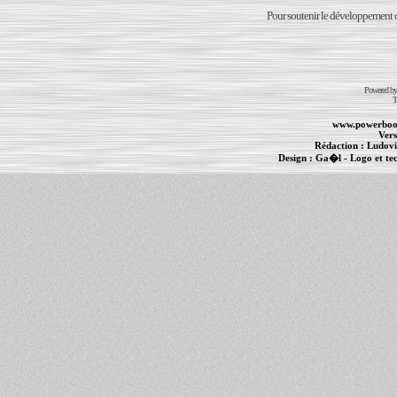
Pour soutenir le développement du
Powered b
T
www.powerboo
Vers
Rédaction :
Ludovi
Design :
Ga�l
- Logo et te
Informations :
PowerBook
-
MacBook Pro
-
i