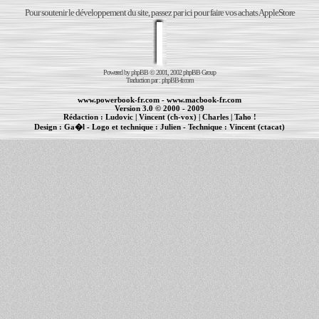
Pour soutenir le développement du site, passez par ici pour faire vos achats AppleStore
Powered by
phpBB
© 2001, 2002 phpBB Group
Traduction par :
phpBB-fr.com
www.powerbook-fr.com
-
www.macbook-fr.com
Version 3.0 © 2000 - 2009
Rédaction :
Ludovic
|
Vincent (ch-vox)
|
Charles
|
Taho !
Design :
Ga�l
- Logo et technique :
Julien
- Technique :
Vincent (ctacat)
Informations :
PowerBook
-
MacBook Pro
-
iBook
|
Maintenance Apple et Macintosh à Toulouse
|
cr�ation de sites Internet