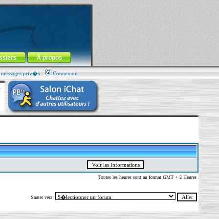
ssiers
À propos
s messages priv�s
Connexion
Toutes les heures sont au format GMT + 2 Heures
Sauter vers: