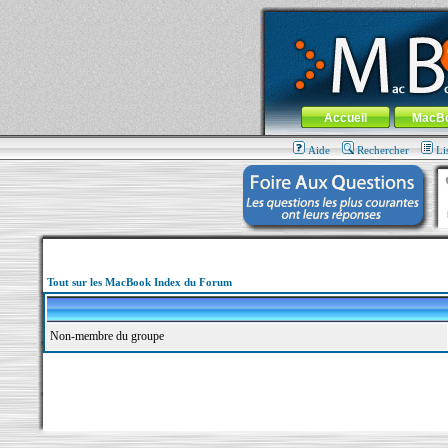
MacBook-fr.com : 100% Apple... 100% nom
Aller au contenu
-
Aller au menu 
Menu général
Accueil
MacB
Aide
Rechercher
Li
Tout sur les MacBook Index du Forum
Non-membre du groupe