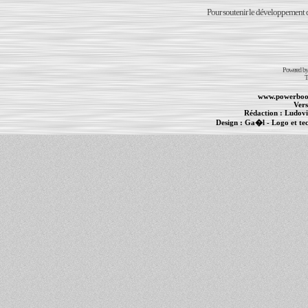
Pour soutenir le développement du
Powered b
T
www.powerboo
Vers
Rédaction :
Ludovi
Design :
Ga�l
- Logo et te
Informations :
PowerBook
-
MacBook Pro
-
i