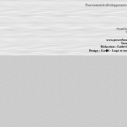
Pour soutenir le développement du
Powered b
T
www.powerboo
Vers
Rédaction :
Ludovi
Design :
Ga�l
- Logo et te
Informations :
PowerBook
-
MacBook Pro
-
i