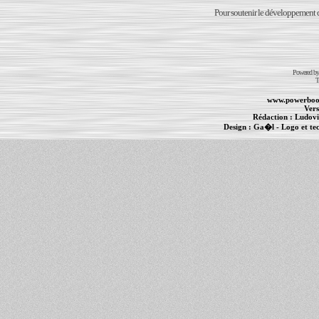
Pour soutenir le développement du
Powered b
T
www.powerboo
Vers
Rédaction :
Ludovi
Design :
Ga�l
- Logo et te
Informations :
PowerBook
-
MacBook Pro
-
i