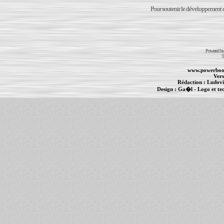
Pour soutenir le développement du
Powered b
T
www.powerboo
Vers
Rédaction :
Ludovi
Design :
Ga�l
- Logo et te
Informations :
PowerBook
-
MacBook Pro
-
i