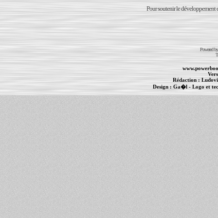
Pour soutenir le développement du
Powered b
T
www.powerboo
Vers
Rédaction :
Ludovi
Design :
Ga�l
- Logo et te
Informations :
PowerBook
-
MacBook Pro
-
i