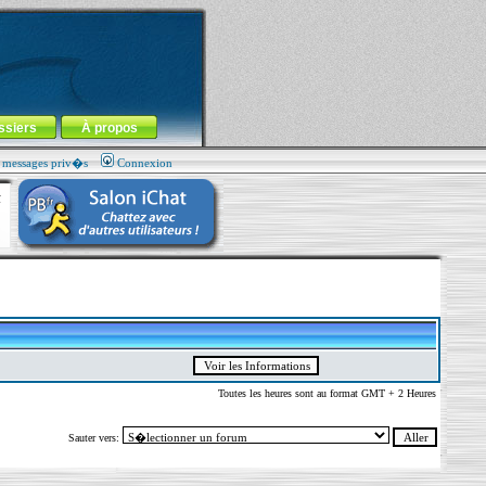
ssiers
À propos
s messages priv�s
Connexion
Toutes les heures sont au format GMT + 2 Heures
Sauter vers: