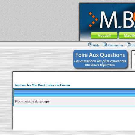
MacBook-fr.com : 100% Apple... 100% nom
Aller au contenu
-
Aller au menu 
Menu général
Accueil
MacB
Aide
Rechercher
Li
Tout sur les MacBook Index du Forum
Non-membre du groupe