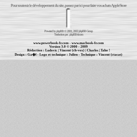
Pour soutenir le développement du site, passez par ici pour faire vos achats AppleStore
Powered by
phpBB
© 2001, 2002 phpBB Group
Traduction par :
phpBB-fr.com
www.powerbook-fr.com
-
www.macbook-fr.com
Version 3.0 © 2000 - 2009
Rédaction :
Ludovic
|
Vincent (ch-vox)
|
Charles
|
Taho !
Design :
Ga�l
- Logo et technique :
Julien
- Technique :
Vincent (ctacat)
Informations :
PowerBook
-
MacBook Pro
-
iBook
|
Maintenance Apple et Macintosh à Toulouse
|
cr�ation de sites Internet