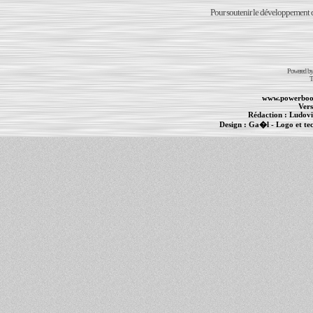
Pour soutenir le développement du
Powered b
T
www.powerboo
Vers
Rédaction :
Ludovi
Design :
Ga�l
- Logo et te
Informations :
PowerBook
-
MacBook Pro
-
i