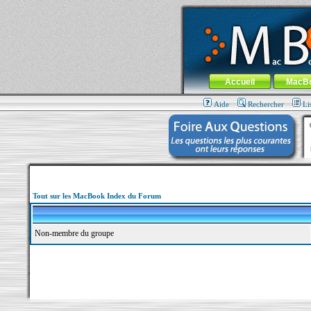
MacBook-fr.com : 100% Apple... 100% nom
Aller au contenu
-
Aller au menu 
Menu général
Accueil
MacB
Aide
Rechercher
Li
Tout sur les MacBook Index du Forum
Non-membre du groupe