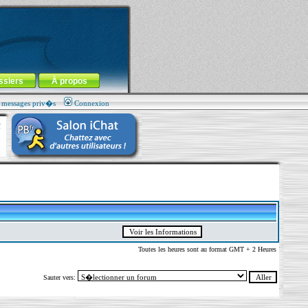
ssiers
À propos
s messages priv�s
Connexion
Toutes les heures sont au format GMT + 2 Heures
Sauter vers: