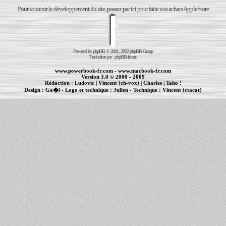
Pour soutenir le développement du site, passez par ici pour faire vos achats AppleStore
Powered by
phpBB
© 2001, 2002 phpBB Group
Traduction par :
phpBB-fr.com
www.powerbook-fr.com
-
www.macbook-fr.com
Version 3.0 © 2000 - 2009
Rédaction :
Ludovic
|
Vincent (ch-vox)
|
Charles
|
Taho !
Design :
Ga�l
- Logo et technique :
Julien
- Technique :
Vincent (ctacat)
Informations :
PowerBook
-
MacBook Pro
-
iBook
|
Maintenance Apple et Macintosh à Toulouse
|
cr�ation de sites Internet