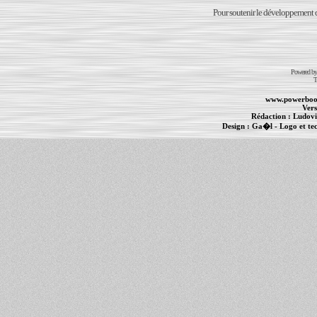
Pour soutenir le développement du
Powered b
T
www.powerboo
Vers
Rédaction :
Ludovi
Design :
Ga�l
- Logo et te
Informations :
PowerBook
-
MacBook Pro
-
i