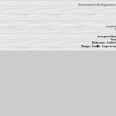
Pour soutenir le développement du
Powered b
T
www.powerboo
Vers
Rédaction :
Ludovi
Design :
Ga�l
- Logo et te
Informations :
PowerBook
-
MacBook Pro
-
i