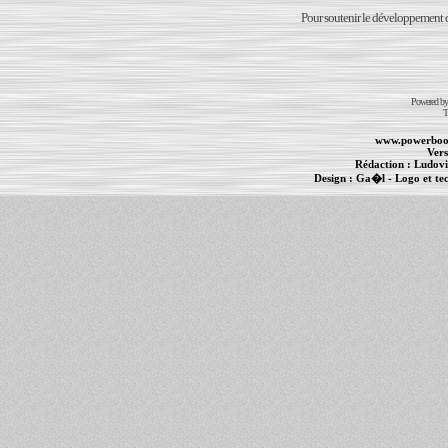
Pour soutenir le développement du
Powered b
T
www.powerboo
Vers
Rédaction :
Ludovi
Design :
Ga�l
- Logo et te
Informations :
PowerBook
-
MacBook Pro
-
i