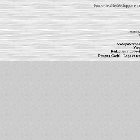
Pour soutenir le développement du
Powered b
T
www.powerboo
Vers
Rédaction :
Ludovi
Design :
Ga�l
- Logo et te
Informations :
PowerBook
-
MacBook Pro
-
i