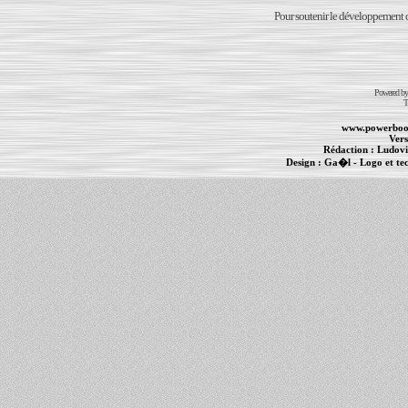
Pour soutenir le développement du
Powered b
T
www.powerboo
Vers
Rédaction :
Ludovi
Design :
Ga�l
- Logo et te
Informations :
PowerBook
-
MacBook Pro
-
i