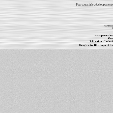
Pour soutenir le développement du
Powered b
T
www.powerboo
Vers
Rédaction :
Ludovi
Design :
Ga�l
- Logo et te
Informations :
PowerBook
-
MacBook Pro
-
i