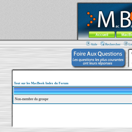
MacBook-fr.com : 100% Apple... 100% nom
Aller au contenu
-
Aller au menu 
Menu général
Accueil
MacB
Aide
Rechercher
Li
Tout sur les MacBook Index du Forum
Non-membre du groupe