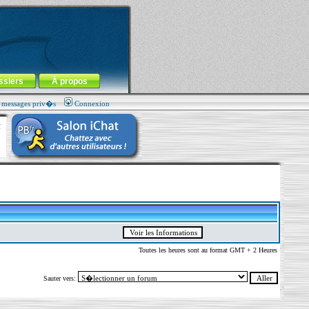
ssiers
À propos
s messages priv�s
Connexion
Toutes les heures sont au format GMT + 2 Heures
Sauter vers: