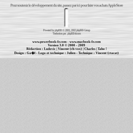
Pour soutenir le développement du site, passez par ici pour faire vos achats AppleStore
Powered by
phpBB
© 2001, 2002 phpBB Group
Traduction par :
phpBB-fr.com
www.powerbook-fr.com
-
www.macbook-fr.com
Version 3.0 © 2000 - 2009
Rédaction :
Ludovic
|
Vincent (ch-vox)
|
Charles
|
Taho !
Design :
Ga�l
- Logo et technique :
Julien
- Technique :
Vincent (ctacat)
Informations :
PowerBook
-
MacBook Pro
-
iBook
|
Maintenance Apple et Macintosh à Toulouse
|
cr�ation de sites Internet