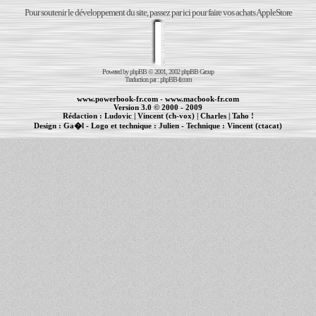
Pour soutenir le développement du site, passez par ici pour faire vos achats AppleStore
Powered by
phpBB
© 2001, 2002 phpBB Group
Traduction par :
phpBB-fr.com
www.powerbook-fr.com
-
www.macbook-fr.com
Version 3.0 © 2000 - 2009
Rédaction :
Ludovic
|
Vincent (ch-vox)
|
Charles
|
Taho !
Design :
Ga�l
- Logo et technique :
Julien
- Technique :
Vincent (ctacat)
Informations :
PowerBook
-
MacBook Pro
-
iBook
|
Maintenance Apple et Macintosh à Toulouse
|
cr�ation de sites Internet