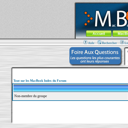
MacBook-fr.com : 100% Apple... 100% nom
Aller au contenu
-
Aller au menu 
Menu général
Accueil
MacB
Aide
Rechercher
Li
Tout sur les MacBook Index du Forum
Non-membre du groupe