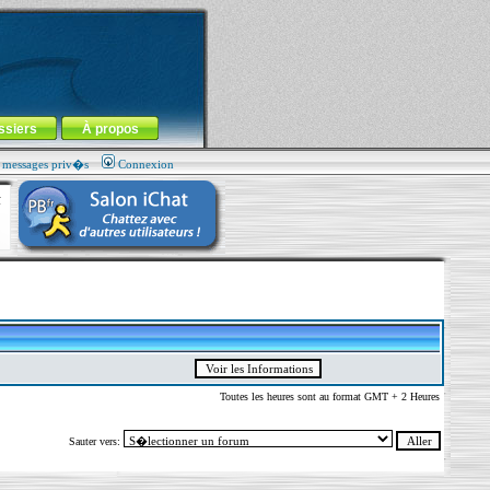
ssiers
À propos
s messages priv�s
Connexion
Toutes les heures sont au format GMT + 2 Heures
Sauter vers: