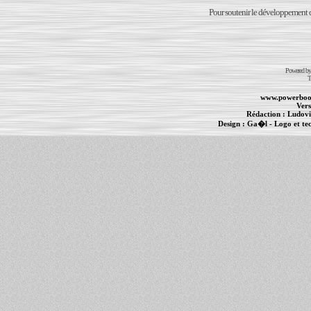
Pour soutenir le développement du
Powered b
T
www.powerboo
Vers
Rédaction :
Ludovi
Design :
Ga�l
- Logo et te
Informations :
PowerBook
-
MacBook Pro
-
i