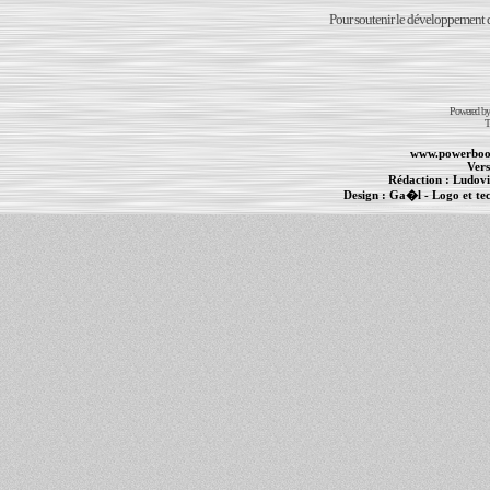
Pour soutenir le développement du
Powered b
T
www.powerboo
Vers
Rédaction :
Ludovi
Design :
Ga�l
- Logo et te
Informations :
PowerBook
-
MacBook Pro
-
i