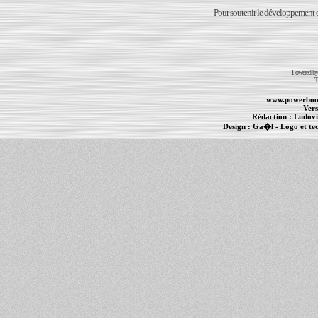
Pour soutenir le développement du
Powered b
T
www.powerboo
Vers
Rédaction :
Ludovi
Design :
Ga�l
- Logo et te
Informations :
PowerBook
-
MacBook Pro
-
i