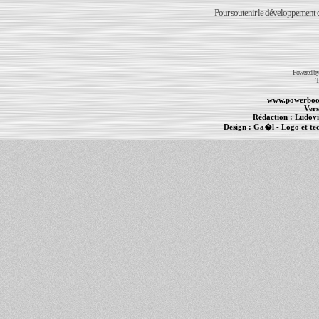
Pour soutenir le développement du
Powered b
T
www.powerboo
Vers
Rédaction :
Ludovi
Design :
Ga�l
- Logo et te
Informations :
PowerBook
-
MacBook Pro
-
i