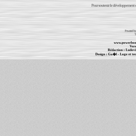
Pour soutenir le développement du
Powered b
T
www.powerboo
Vers
Rédaction :
Ludovi
Design :
Ga�l
- Logo et te
Informations :
PowerBook
-
MacBook Pro
-
i