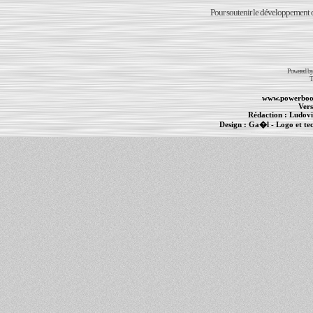
Pour soutenir le développement du
Powered b
T
www.powerboo
Vers
Rédaction :
Ludovi
Design :
Ga�l
- Logo et te
Informations :
PowerBook
-
MacBook Pro
-
i