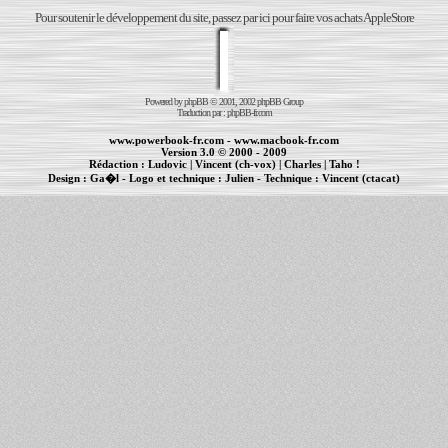
Pour soutenir le développement du site, passez par ici pour faire vos achats AppleStore
Powered by
phpBB
© 2001, 2002 phpBB Group
Traduction par :
phpBB-fr.com
www.powerbook-fr.com
-
www.macbook-fr.com
Version 3.0 © 2000 - 2009
Rédaction :
Ludovic
|
Vincent (ch-vox)
|
Charles
|
Taho !
Design :
Ga�l
- Logo et technique :
Julien
- Technique :
Vincent (ctacat)
Informations :
PowerBook
-
MacBook Pro
-
iBook
|
Maintenance Apple et Macintosh à Toulouse
|
cr�ation de sites Internet