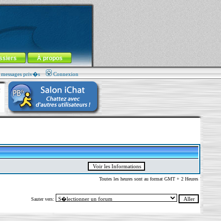
ssiers
À propos
s messages priv�s
Connexion
Toutes les heures sont au format GMT + 2 Heures
Sauter vers: