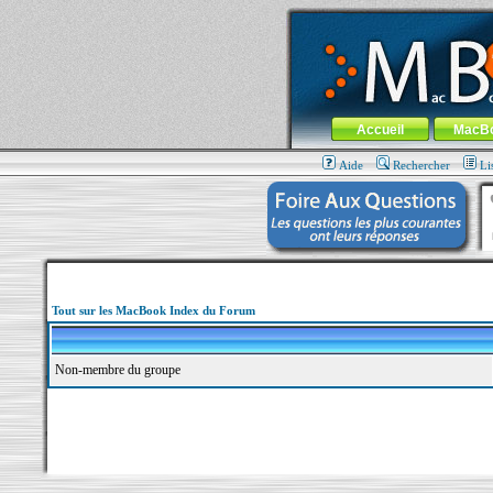
MacBook-fr.com : 100% Apple... 100% nom
Aller au contenu
-
Aller au menu 
Menu général
Accueil
MacB
Aide
Rechercher
Li
Tout sur les MacBook Index du Forum
Non-membre du groupe