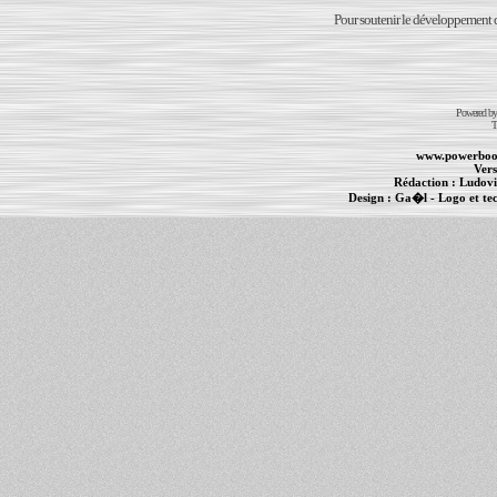
Pour soutenir le développement du
Powered b
T
www.powerboo
Vers
Rédaction :
Ludovi
Design :
Ga�l
- Logo et te
Informations :
PowerBook
-
MacBook Pro
-
i