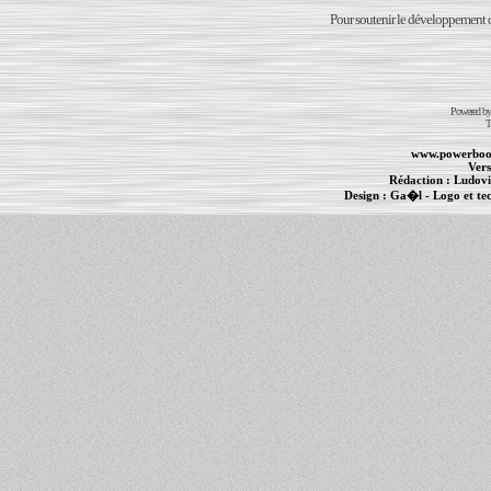
Pour soutenir le développement du
Powered b
T
www.powerboo
Vers
Rédaction :
Ludovi
Design :
Ga�l
- Logo et te
Informations :
PowerBook
-
MacBook Pro
-
i