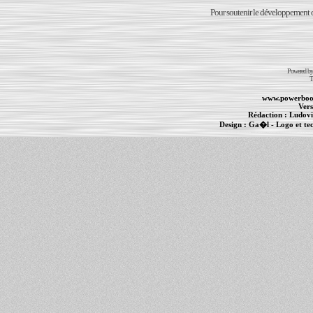
Pour soutenir le développement du
Powered b
T
www.powerboo
Vers
Rédaction :
Ludovi
Design :
Ga�l
- Logo et te
Informations :
PowerBook
-
MacBook Pro
-
i