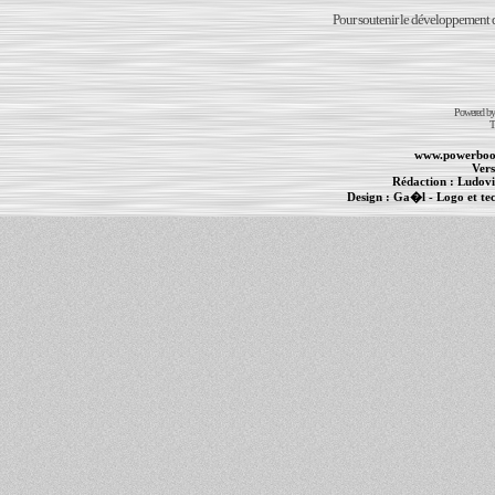
Pour soutenir le développement du
Powered b
T
www.powerboo
Vers
Rédaction :
Ludovi
Design :
Ga�l
- Logo et te
Informations :
PowerBook
-
MacBook Pro
-
i