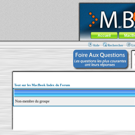
MacBook-fr.com : 100% Apple... 100% nom
Aller au contenu
-
Aller au menu 
Menu général
Accueil
MacB
Aide
Rechercher
Li
Tout sur les MacBook Index du Forum
Non-membre du groupe