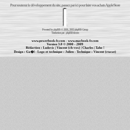
Pour soutenir le développement du site, passez par ici pour faire vos achats AppleStore
Powered by
phpBB
© 2001, 2002 phpBB Group
Traduction par :
phpBB-fr.com
www.powerbook-fr.com
-
www.macbook-fr.com
Version 3.0 © 2000 - 2009
Rédaction :
Ludovic
|
Vincent (ch-vox)
|
Charles
|
Taho !
Design :
Ga�l
- Logo et technique :
Julien
- Technique :
Vincent (ctacat)
Informations :
PowerBook
-
MacBook Pro
-
iBook
|
Maintenance Apple et Macintosh à Toulouse
|
cr�ation de sites Internet