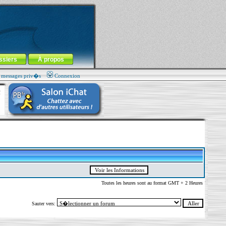
ssiers
À propos
s messages priv�s
Connexion
Toutes les heures sont au format GMT + 2 Heures
Sauter vers: