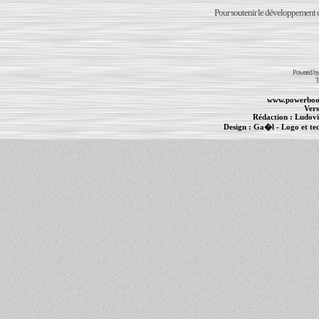
Pour soutenir le développement du
Powered b
T
www.powerboo
Vers
Rédaction :
Ludovi
Design :
Ga�l
- Logo et te
Informations :
PowerBook
-
MacBook Pro
-
i