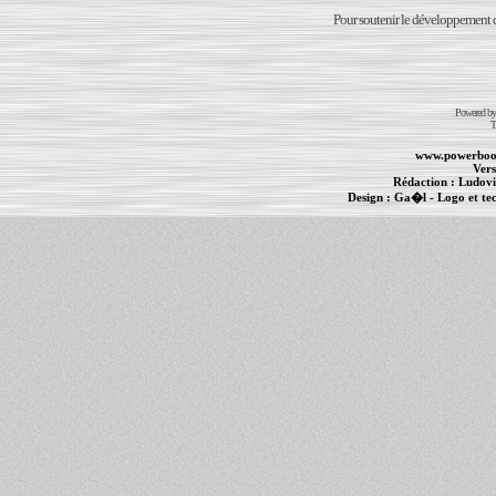
Pour soutenir le développement du
Powered b
T
www.powerboo
Vers
Rédaction :
Ludovi
Design :
Ga�l
- Logo et te
Informations :
PowerBook
-
MacBook Pro
-
i