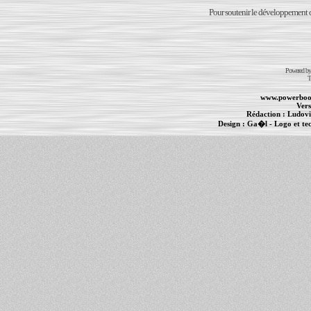
Pour soutenir le développement du
Powered b
T
www.powerboo
Vers
Rédaction :
Ludovi
Design :
Ga�l
- Logo et te
Informations :
PowerBook
-
MacBook Pro
-
i