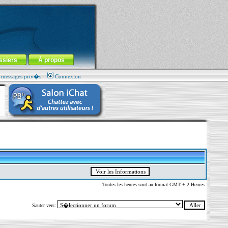
ssiers
À propos
s messages priv�s
Connexion
Toutes les heures sont au format GMT + 2 Heures
Sauter vers: