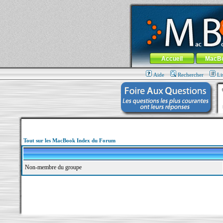
MacBook-fr.com : 100% Apple... 100% nom
Aller au contenu
-
Aller au menu 
Menu général
Accueil
MacB
Aide
Rechercher
Li
Tout sur les MacBook Index du Forum
Non-membre du groupe