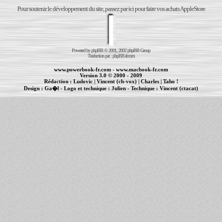
Pour soutenir le développement du site, passez par ici pour faire vos achats AppleStore
Powered by
phpBB
© 2001, 2002 phpBB Group
Traduction par :
phpBB-fr.com
www.powerbook-fr.com
-
www.macbook-fr.com
Version 3.0 © 2000 - 2009
Rédaction :
Ludovic
|
Vincent (ch-vox)
|
Charles
|
Taho !
Design :
Ga�l
- Logo et technique :
Julien
- Technique :
Vincent (ctacat)
Informations :
PowerBook
-
MacBook Pro
-
iBook
|
Maintenance Apple et Macintosh à Toulouse
|
cr�ation de sites Internet