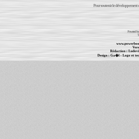
Pour soutenir le développement du
Powered b
T
www.powerboo
Vers
Rédaction :
Ludovi
Design :
Ga�l
- Logo et te
Informations :
PowerBook
-
MacBook Pro
-
i